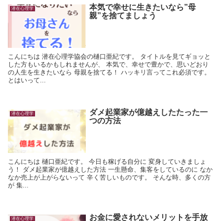
本気で幸せに生きたいなら”母
潜在心理学
親”を捨てましょう
こんにちは 潜在心理学協会の樋口亜紀です。 タイトルを見てギョッと
した方もいるかもしれませんが、 本気で、幸せで豊かで、思いどおり
の人生を生きたいなら 母親を捨てる！ ハッキリ言ってこれ必須です。
とはいって...
ダメ起業家が億越えしたたった一
潜在心理学
つの方法
こんにちは 樋口亜紀です。 今日も稼げる自分に 変身していきましょ
う！ ダメ起業家が億越えした方法 一生懸命、集客をしているのに なか
なか売上が上がらないって 辛く苦しいものです。 そんな時、多くの方
が 集...
お金に愛されないメリットを手放
潜在心理学