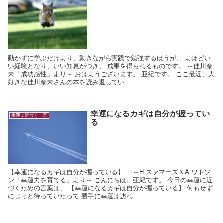
動かずに学ぶだけより、動きながら実践で勉強するほうが、 よほどい
い経験となり、いい知恵がつき、 成果を得られるものです。 ～佳川奈
未「成功感性」より～ おはようございます。 亜紀です。 ここ最近、大
好きな佳川奈未さんの本を読み返してい...
幸運になるカギは自分が握ってい
幸運に近づく一言
る
【幸運になるカギは自分が握っている】 ～H.スァマーズ＆A.ワトソ
ン「幸運力を育てる」より～ こんにちは。亜紀です。 今日の幸運に近
づくための言葉は、 【幸運になるカギは自分が握っている】 何もせず
にじっと待っていたって 勝手に幸運は訪れ...