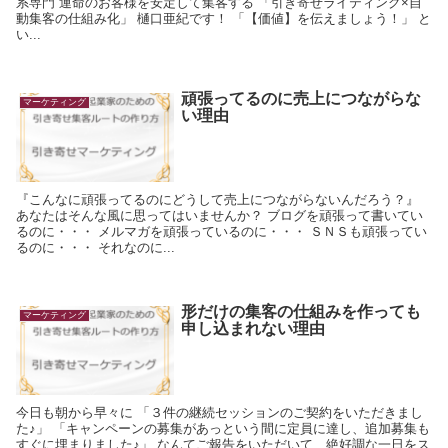
系専門 運命のお客様を安定して集客する 「引き寄せライティング×自
動集客の仕組み化」 樋口亜紀です！ 「【価値】を伝えましょう！」 と
い...
頑張ってるのに売上につながらな
マーケティング
い理由
『こんなに頑張ってるのにどうして売上につながらないんだろう？』
あなたはそんな風に思ってはいませんか？ ブログを頑張って書いてい
るのに・・・ メルマガを頑張っているのに・・・ ＳＮＳも頑張ってい
るのに・・・ それなのに...
形だけの集客の仕組みを作っても
マーケティング
申し込まれない理由
今日も朝から早々に 「３件の継続セッションのご契約をいただきまし
た♪」 「キャンペーンの募集があっという間に定員に達し、追加募集も
すぐに埋まりました♪」 なんてご報告をいただいて、絶好調な一日をス