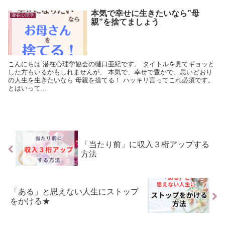
本気で幸せに生きたいなら”母
潜在心理学
親”を捨てましょう
こんにちは 潜在心理学協会の樋口亜紀です。 タイトルを見てギョッと
した方もいるかもしれませんが、 本気で、幸せで豊かで、思いどおり
の人生を生きたいなら 母親を捨てる！ ハッキリ言ってこれ必須です。
とはいって...
「当たり前」に収入３桁アップする
方法
「ある」と思えない人生にストップ
をかける★