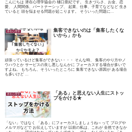
こんにちは 潜在心理学協会の 樋口亜紀です。 生きづらさ、お金、恋
愛、 人間関係、パートナーシップ、 起業、仕事、子育てなどなど 生き
ていると 頭を悩ませる問題が起こります。 そういった問題に...
集客できないのは「集客したくな
潜在心理学
いから」かも
頑張っているけど集客ができない・・・ そんな時、 集客のやり方やノ
ウハウとか サービスの良し悪しなんかに フォーカスする場合が多いで
すよね。 もちろん、そういったところに 集客できない原因が ある場合
も多いけど ...
「ある」と思えない人生にストッ
潜在心理学
プをかける★
「ない」ではなく 「ある」にフォーカスしましょうね～って ブログや
メルマガなどで お伝えしていますが 以前の私は、これが 全然できなか