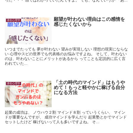
った・・・ 頭ではわかっていたんですよ。 でも、なんていうか 「あ...
願望が叶わない理由はこの感情を
潜在心理学
感じたくないから
いつまでたっても 夢が叶わない 望みが実現しない 理想の現実にならな
い 心理やスピの世界でも代表格のお悩みですよね。 そして、叶わない
のは、叶わないことにメリットがあるから ってことも定説的に広く言
われていた...
「土の時代のマインド」はもうや
潜在心理学
めて！もっと軽やかに稼げる自分
になる方法
起業の成功は、 ノウハウ２割 マインド８割 っていうくらい、 マイン
ドが重要なんですが、 成功マインドを学んだり 起業塾とかでマインド
セットしたけど 稼げないって人も多いですよね。 そ...